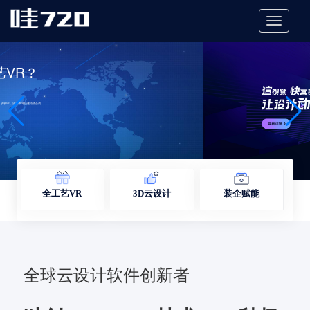
切
换
导
航
全工艺VR
3D云设计
装企赋能
全球云设计软件创新者